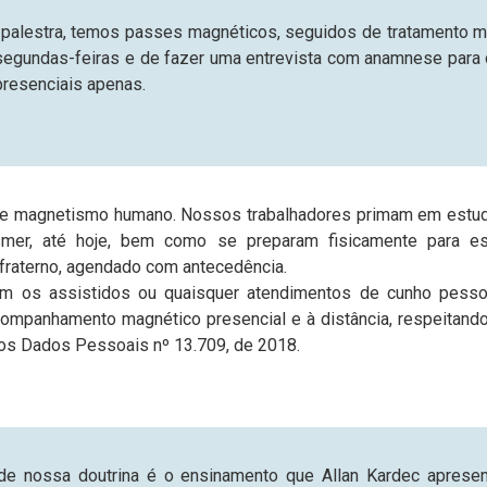
 palestra, temos passes magnéticos, seguidos de tratamento m
segundas-feiras e de fazer uma entrevista com anamnese para d
esenciais apenas.
de magnetismo humano. Nossos trabalhadores primam em estu
mer, até hoje, bem como se preparam fisicamente para es
fraterno, agendado com antecedência.
om os assistidos ou quaisquer atendimentos de cunho pesso
mpanhamento magnético presencial e à distância, respeitand
dos Dados Pessoais nº 13.709, de 2018.
 de nossa doutrina é o ensinamento que Allan Kardec apres