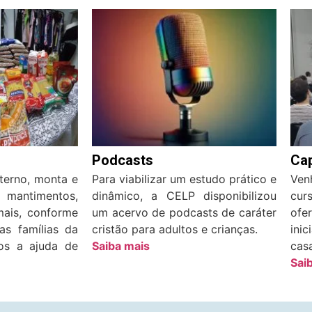
Podcasts
Ca
aterno, monta e
Para viabilizar um estudo prático e
Ven
 mantimentos,
dinâmico, a CELP disponibilizou
cu
mais, conforme
um acervo de podcasts de caráter
ofe
as famílias da
cristão para adultos e crianças.
ini
os a ajuda de
Saiba mais
cas
Sai