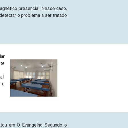
agnético presencial. Nesse caso,
etectar o problema a ser tratado
dar
te
al,
o o
entou em O Evangelho Segundo o