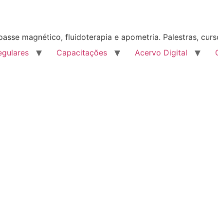
 passe magnético, fluidoterapia e apometria. Palestras, curso
egulares
Capacitações
Acervo Digital